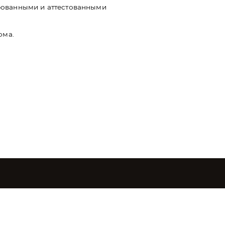
рованными и аттестованными
ома.
Создание и продвижение сайтов