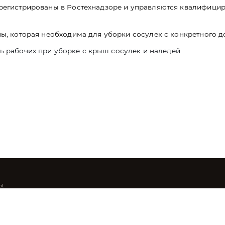
арегистрированы в Ростехнадзоре и управляются квалифици
ы, которая необходима для уборки сосулек с конкретного д
ь рабочих при уборке с крыш сосулек и наледей.
ы.
авторского права (в том числе дизайн). Запрещается копирование,
а другие сайты и ресурсы Интернете) или любое иное использование
асия правообладателя.