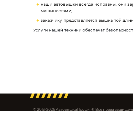
наши автовышки всегда исправны, они з
машинистами;
заказчику представляется вышка той длин
Услуги нашей техники обеспечат безопасност
© 2013-2026 АвтовышкаПрофи. ® Все права защищен
® Все материалы данного сайта являются объектами 
распространение (в том числе путем копирования н
информации и объектов без предварительного согл